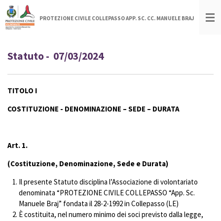
Vai
PROTEZIONE CIVILE COLLEPASSO APP. SC. CC. MANUELE BRAJ
al
contenuto
principale
Statuto - 07/03/2024
TITOLO I
COSTITUZIONE
-
DENOMINAZIONE – SEDE – DURATA
Art. 1.
(Costituzione, Denominazione, Sede e Durata)
Il presente Statuto disciplina l’Associazione di volontariato
denominata “PROTEZIONE CIVILE COLLEPASSO “App. Sc.
Manuele Braj” fondata il 28-2-1992 in Collepasso (LE)
È costituita, nel numero minimo dei soci previsto dalla legge,