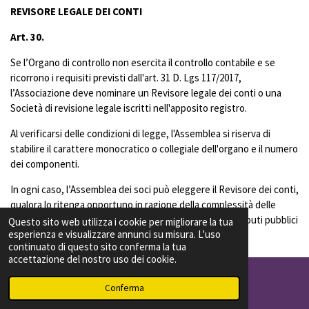
REVISORE LEGALE DEI CONTI
Art. 30.
Se l’Organo di controllo non esercita il controllo contabile e se
ricorrono i requisiti previsti dall'art. 31 D. Lgs 117/2017,
l’Associazione deve nominare un Revisore legale dei conti o una
Società di revisione legale iscritti nell'apposito registro.
Al verificarsi delle condizioni di legge, l'Assemblea si riserva di
stabilire il carattere monocratico o collegiale dell'organo e il numero
dei componenti.
In ogni caso, l’Assemblea dei soci può eleggere il Revisore dei conti,
qualora lo ritenga opportuno in ragione della complessità delle
attività organizzate o in ragione della rilevanza di contributi pubblici
Questo sito web utilizza i cookie per migliorare la tua
esperienza e visualizzare annunci su misura. L'uso
da gestire.
continuato di questo sito conferma la tua
accettazione del nostro uso dei cookie.
PATRIMONIO, ESERCIZIO SOCIALE E BILANCIO
Conferma
Telefono
WhatsApp