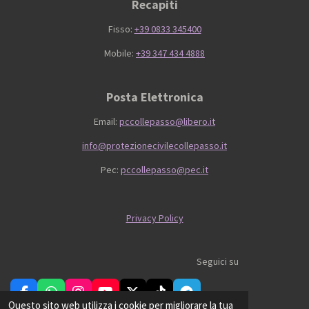
Recapiti
Fisso:
+39 0833 345400
Mobile:
+39 347 434 4888
Posta Elettronica
Email:
pccollepasso@libero.it
info@protezionecivilecollepasso.it
Pec:
pccollepasso@pec.it
Privacy Policy
Seguici su
F
W
I
Y
X
T
T
Questo sito web utilizza i cookie per migliorare la tua