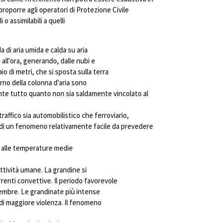
 proporre agli operatori di Protezione Civile
o assimilabili a quelli
 di aria umida e calda su aria
 all'ora, generando, dalle nubi e
o di metri, che si sposta sulla terra
erno della colonna d'aria sono
mente tutto quanto non sia saldamente vincolato al
affico sia automobilistico che ferroviario,
ta di un fenomeno relativamente facile da prevedere
o alle temperature medie
ttività umane. La grandine si
renti convettive. Il periodo favorevole
vembre. Le grandinate più intense
 di maggiore violenza. Il fenomeno