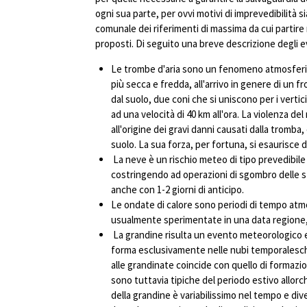
ogni sua parte, per ovvi motivi di imprevedibilità si
comunale dei riferimenti di massima da cui partire n
proposti. Di seguito una breve descrizione degli e
Le trombe d'aria sono un fenomeno atmosferico c
più secca e fredda, all'arrivo in genere di un f
dal suolo, due coni che si uniscono per i verti
ad una velocità di 40 km all'ora. La violenza de
all'origine dei gravi danni causati dalla tromb
suolo. La sua forza, per fortuna, si esaurisce 
La neve è un rischio meteo di tipo prevedibile
costringendo ad operazioni di sgombro delle str
anche con 1-2 giorni di anticipo.
Le ondate di calore sono periodi di tempo atm
usualmente sperimentate in una data regione, i
La grandine risulta un evento meteorologico est
forma esclusivamente nelle nubi temporalesche,
alle grandinate coincide con quello di formaz
sono tuttavia tipiche del periodo estivo allorc
della grandine è variabilissimo nel tempo e div