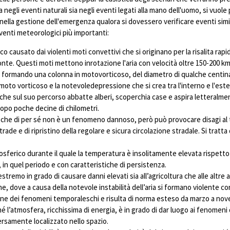
a negli eventi naturali sia negli eventi legati alla mano dell'uomo, si vuole
ella gestione dell'emergenza qualora si dovessero verificare eventi simili 
venti meteorologici più importanti:
ausato dai violenti moti convettivi che si originano per la risalita rapida
ronte. Questi moti mettono inrotazione l'aria con velocità oltre 150-200 km
ci formando una colonna in motovorticoso, del diametro di qualche centinai
l moto vorticoso e la notevoledepressione che si crea tra l'interno e l'est
a, che sul suo percorso abbatte alberi, scoperchia case e aspira letteral
dopo poche decine di chilometri.
 che di per sé non è un fenomeno dannoso, però può provocare disagi al tr
ade e di ripristino della regolare e sicura circolazione stradale. Si trat
osferico durante il quale la temperatura è insolitamente elevata rispett
n quel periodo e con caratteristiche di persistenza.
remo in grado di causare danni elevati sia all’agricoltura che alle altre a
 dove a causa della notevole instabilità dell’aria si formano violente cor
ione dei fenomeni temporaleschi e risulta di norma esteso da marzo a no
hé l’atmosfera, ricchissima di energia, è in grado di dar luogo ai fenomeni
ersamente localizzato nello spazio.