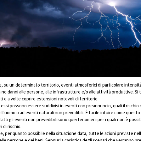
che, su un determinato territorio, eventi atmosferici di particolare intensi
o danni alle persone, alle infrastrutture e/o alle attività produttive. Si
e a volte coprire estensioni notevoli di territorio.
essi possono essere suddivisi in eventi con preannuncio, quali il rischio 
ell'uomo o ad eventi naturali non prevedibili. È facile intuire come ques
fatti gli eventi non prevedibili sono quei fenomeni per i quali non è poss
 di rischio.
, per quanto possibile nella situazione data, tutte le azioni previste nel
delle persone e dei beni. Seppur la casistica degli scenari che verranno p