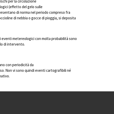
ischi per la circolazione
ogici (effetto del gelo sulle
i presentano di norma nel periodo compreso fra
ioline di nebbia o gocce di pioggia, si deposita
i eventi metereologici con molta probabilità sono
o di intervento.
no con periodicità da
o. Non vi sono quindi eventi cartografibili né
mativo.