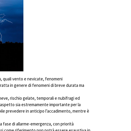
tà, quali vento e nevicate, fenomeni
 tratta in genere di fenomeni di breve durata ma
neve, rischio gelate, temporali e nubifragi ed
to aspetto sia estremamente importante per la
ibile prevedere in anticipo l’accadimento, mentre è
la fase di allarme-emergenza, con priorità
resi come riferimento non potrà essere esaustiva in