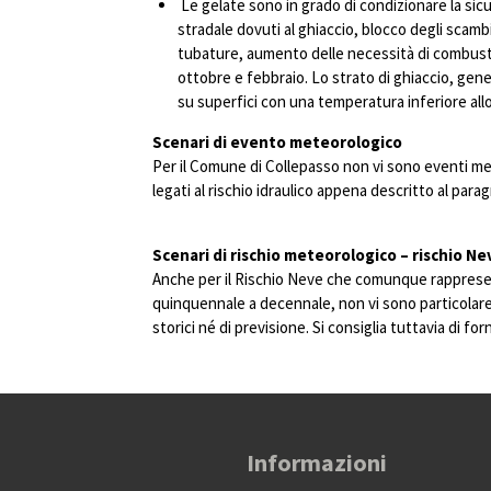
Le gelate sono in grado di condizionare la sicure
stradale dovuti al ghiaccio, blocco degli scambi 
tubature, aumento delle necessità di combustibi
ottobre e febbraio. Lo strato di ghiaccio, ge
su superfici con una temperatura inferiore all
Scenari di evento meteorologico
Per il Comune di Collepasso non vi sono eventi me
legati al rischio idraulico appena descritto al pa
Scenari di rischio meteorologico – rischio Ne
Anche per il Rischio Neve che comunque rappresen
quinquennale a decennale, non vi sono particolare 
storici né di previsione. Si consiglia tuttavia di fo
Informazioni