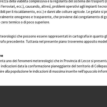
zza della viabilità complessiva e la regolarità del sistema dei trasporti (r
ferroviari, ecc.), causando, altresì, problemi operativi agli impianti tecnol
li per il riscaldamento, ecc.) e danni alle colture agricole. Le gelate s
neralmente omogeneo e trasparente, che proviene dal congelamento di gocc
o zero termico o di poco superiore.
teorologici che possono essere rappresentati in cartografia in quanto gl
ragrafo precedente. Tuttavia nel presente piano troveremo apposito modell
ve
ta uno dei fenomeni metereologici che in Provincia di Lecce si presenta
indicazioni data la conformazione pianeggiante del territorio di Collepass
rnire alla popolazione le indicazioni di massima inserite nell’opuscolo infor