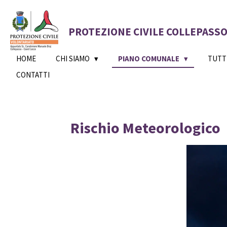
Vai
al
PROTEZIONE CIVILE COLLEPASSO 
contenuto
principale
HOME
CHI SIAMO
PIANO COMUNALE
TUTTI
CONTATTI
Rischio Meteorologico