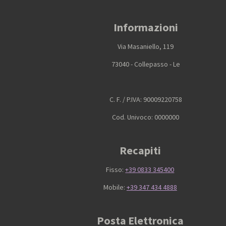
n
n
n
d
d
d
i
i
i
Informazioni
v
v
v
i
i
i
d
d
d
Via Masaniello, 119
i
i
i
73040 - Collepasso - Le
C. F. / P.IVA: 90009220758
Cod. Univoco: 0000000
Recapiti
Fisso:
+39 0833 345400
Mobile:
+39 347 434 4888
Posta Elettronica