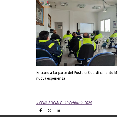
Entrano a far parte del Posto di Coordinamento Mob
nuova esperienza
«
CENA SOCIALE - 10 Febbraio 2024
C
C
C
o
o
o