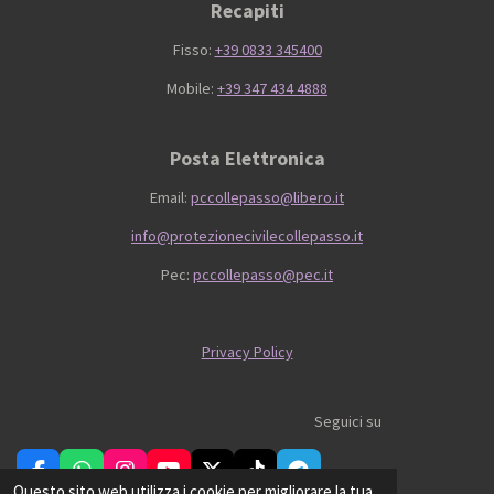
Recapiti
Fisso:
+39 0833 345400
Mobile:
+39 347 434 4888
Posta Elettronica
Email:
pccollepasso@libero.it
info@protezionecivilecollepasso.it
Pec:
pccollepasso@pec.it
Privacy Policy
Seguici su
F
W
I
Y
X
T
T
Questo sito web utilizza i cookie per migliorare la tua