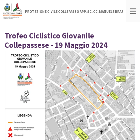
Vai
PROTEZIONE CIVILE COLLEPASSO APP. SC. CC. MANUELE BRAJ
al
contenuto
principale
Trofeo Ciclistico Giovanile
Collepassese - 19 Maggio 2024