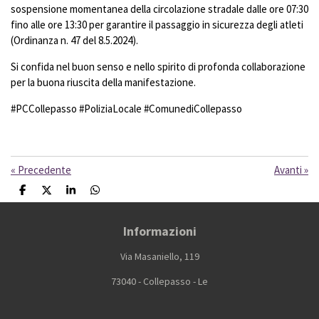
sospensione momentanea della circolazione stradale dalle ore 07:30
fino alle ore 13:30 per garantire il passaggio in sicurezza degli atleti
(Ordinanza n. 47 del 8.5.2024).
Si confida nel buon senso e nello spirito di profonda collaborazione
per la buona riuscita della manifestazione.
#PCCollepasso #PoliziaLocale #ComunediCollepasso
«
Precedente
Avanti
»
C
C
C
C
o
o
o
o
n
n
n
n
d
d
d
d
Informazioni
i
i
i
i
v
v
v
v
Via Masaniello, 119
i
i
i
i
d
d
d
d
i
i
i
i
73040 - Collepasso - Le